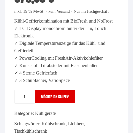
inkl. 19 % MwSt.
- kein Versand - Nur im Fachgeschäft
Kühl-Gefrierkombination mit BioFresh und NoFrost
✓ LC-Display monochrom hinter der Tür, Touch-
Elektronik
✓ Digitale Temperaturanzeige für das Kühl- und
Gefrierteil
✓ PowerCooling mit FreshAir-Aktivkohlefilter
✓ Kunststoff Türabsteller mit Flaschenhalter
✓ 4 Sterne Gefrierfach
✓ 3 Schubfächer, VarioSpace
Liebherr
MÖCHTE ICH KAUFEN!
Rci
1620
Kategorie:
Kühlgeräte
Plus
Menge
Schlagwörter:
Kühlschrank
,
Liebherr
,
Tischkühlschrank