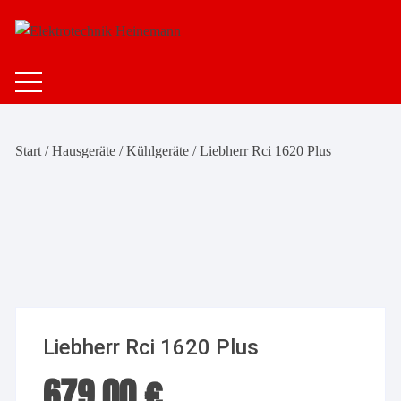
Zum
Inhalt
springen
Start
/
Hausgeräte
/
Kühlgeräte
/ Liebherr Rci 1620 Plus
Liebherr Rci 1620 Plus
679,00
€