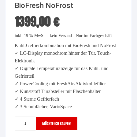
BioFresh NoFrost
1399,00
€
inkl. 19 % MwSt.
- kein Versand - Nur im Fachgeschäft
Kühl-Gefrierkombination mit BioFresh und NoFrost
✓ LC-Display monochrom hinter der Tür, Touch-
Elektronik
✓ Digitale Temperaturanzeige für das Kühl- und
Gefrierteil
✓ PowerCooling mit FreshAir-Aktivkohlefilter
✓ Kunststoff Türabsteller mit Flaschenhalter
✓ 4 Sterne Gefrierfach
✓ 3 Schubfächer, VarioSpace
Liebherr
MÖCHTE ICH KAUFEN!
CBNsda
5223