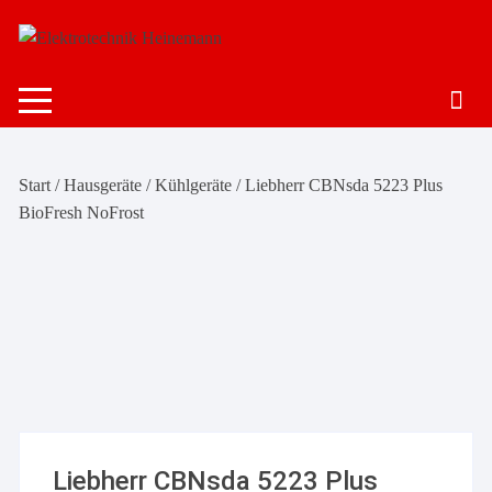
Zum
Inhalt
springen
Start
/
Hausgeräte
/
Kühlgeräte
/ Liebherr CBNsda 5223 Plus
BioFresh NoFrost
Liebherr CBNsda 5223 Plus