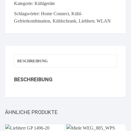
Kategorie:
Kühlgeräte
Plus
BioFresh
Schlagwörter:
Home Connect
,
Kühl-
NoFrost
Gefrierkombination
,
Kühlschrank
,
Liebherr
,
WLAN
Menge
BESCHREIBUNG
BESCHREIBUNG
ÄHNLICHE PRODUKTE