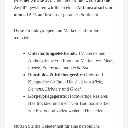
(Bremer Straße 27)
. Unter dem Motto
„Voll auf die
Zwölf“
gewähren wir Ihnen einen
Aktionsrabatt von
minus 12 %
auf fast unser gesamtes Sortiment.
Diese Produktgruppen und Marken sind für Sie
reduziert:
Unterhaltungselektronik
: TV-Geräte und
Audiosysteme von Premium-Marken wie
Metz,
Loewe, Panasonic
und
TechniSat
.
Haushalts- & Küchengeräte
: Groß- und
Kleingeräte für Ihren Haushalt von
Miele,
Siemens, Liebherr
und
Graef
.
Körperpflegegeräte
: Hochwertige Rasierer,
Haartrockner und mehr von Traditionsmarken
wie
Braun
und vielen weiteren Herstellern.
Nutzen Sie die Gelegenheit für eine persönliche