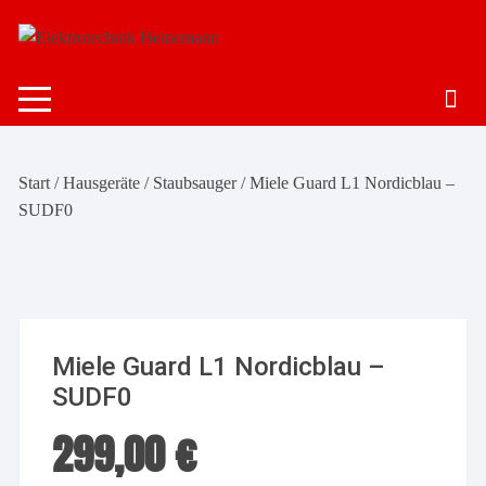
Zum
Inhalt
springen
Start
/
Hausgeräte
/
Staubsauger
/ Miele Guard L1 Nordicblau –
SUDF0
Miele Guard L1 Nordicblau –
SUDF0
299,00
€