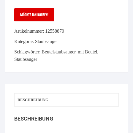
MÖCHTE ICH KAUFEN!
Miele
Guard
Artikelnummer:
12558870
L1
Nordicblau
Kategorie:
Staubsauger
-
Schlagwörter:
Beutelstaubsauger
,
mit Beutel
,
SUDF0
Staubsauger
Menge
BESCHREIBUNG
BESCHREIBUNG