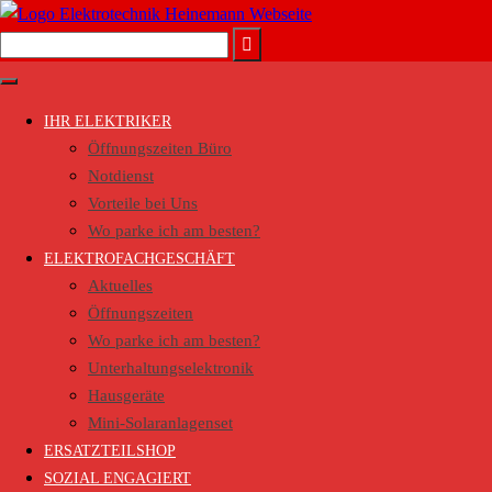
Zum
Inhalt
Suche
springen
nach:
IHR ELEKTRIKER
Öffnungszeiten Büro
Notdienst
Vorteile bei Uns
Wo parke ich am besten?
ELEKTROFACHGESCHÄFT
Aktuelles
Öffnungszeiten
Wo parke ich am besten?
Unterhaltungselektronik
Hausgeräte
Mini-Solaranlagenset
ERSATZTEILSHOP
SOZIAL ENGAGIERT