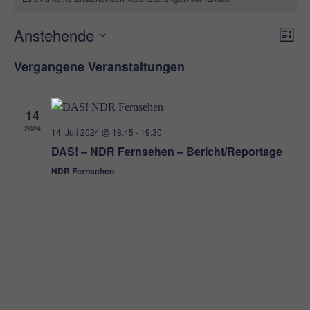
Anstehende
Ans
Ve
Liste
An
Nav
Datum
Vergangene Veranstaltungen
Nav
wählen.
JULI
14
2024
14. Juli 2024 @ 18:45
-
19:30
DAS! – NDR Fernsehen – Bericht/Reportage
NDR Fernsehen